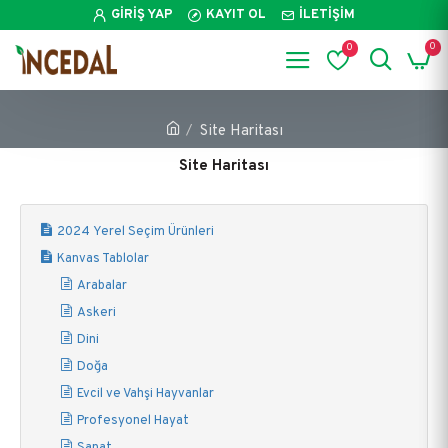
GIRIŞ YAP
KAYIT OL
İLETIŞIM
0
0
Site Haritası
Site Haritası
2024 Yerel Seçim Ürünleri
Kanvas Tablolar
Arabalar
Askeri
Dini
Doğa
Evcil ve Vahşi Hayvanlar
Profesyonel Hayat
Sanat